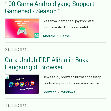
100 Game Android yang Support
Gamepad - Season 1
Biasanya, gamepad, joystick, atau
controller itu digunakan untuk
memainkan game konsol seperti
Android
Game
PlayStation atau Xbox. Namun pada
perkembanga...
21 Juli 2022
Cara Unduh PDF Alih-alih Buka
Langsung di Browser
Dewasa ini, browser-browser desktop
modern seperti Chrome atau Firefox
sudah dilengkapi kemampuan untuk
Browser
Windows
membuka file PDF. Tujuannya m...
11 Juli 2022